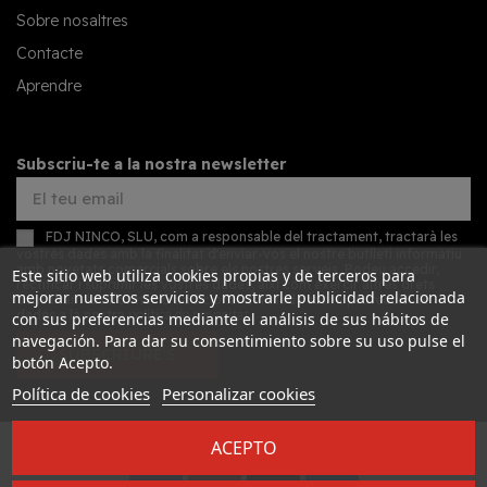
Sobre nosaltres
Contacte
Aprendre
Subscriu-te a la nostra newsletter
FDJ NINCO, SLU, com a responsable del tractament, tractarà les
vostres dades amb la finalitat d'enviar-vos el nostre butlletí informatiu
amb novetats comercials sobre els nostres serveis. Podeu accedir,
Este sitio web utiliza cookies propias y de terceros para
rectificar i suprimir les vostres dades, així com exercir altres drets
mejorar nuestros servicios y mostrarle publicidad relacionada
consultant la informació addicional detallada sobre protecció de
dades a la nostra
política de privacitat
con sus preferencias mediante el análisis de sus hábitos de
navegación. Para dar su consentimiento sobre su uso pulse el
SUBSCRIURE'S
botón Acepto.
Política de cookies
Personalizar cookies
ACEPTO
Desarrollado por
Addis