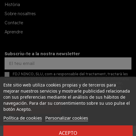
Història
Sobre nosaltres
Contacte
Aprendre
Subscriu-te a la nostra newsletter
FDJ NINCO, SLU, com a responsable del tractament, tractarà les
vostres dades amb la finalitat d'enviar-vos el nostre butlletí informatiu
amb novetats comercials sobre els nostres serveis. Podeu accedir,
Este sitio web utiliza cookies propias y de terceros para
rectificar i suprimir les vostres dades, així com exercir altres drets
mejorar nuestros servicios y mostrarle publicidad relacionada
consultant la informació addicional detallada sobre protecció de
dades a la nostra
política de privacitat
con sus preferencias mediante el análisis de sus hábitos de
navegación. Para dar su consentimiento sobre su uso pulse el
SUBSCRIURE'S
botón Acepto.
Política de cookies
Personalizar cookies
ACEPTO