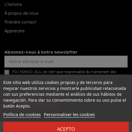
L'histoire
À propos de nous
Prendre contact
Apprendre
Abonnez-vous à notre newsletter
FDJ NINCO, SLU, en tant que responsable du traitement des
données, traitera vos données afin de vous envoyer notre newsletter
présentant les nouveautés commerciales concernant nos services.
Este sitio web utiliza cookies propias y de terceros para
Vous pouvez accéder à vos données, les rectifier et les effacer, et
mejorar nuestros servicios y mostrarle publicidad relacionada
exercer d'autres droits en consultant les informations détaillées sur la
protection des données dans notre
politique de confidentialité
.
con sus preferencias mediante el análisis de sus hábitos de
navegación. Para dar su consentimiento sobre su uso pulse el
S’ABONNER
botón Acepto.
Política de cookies
Personnaliser les cookies
ACEPTO