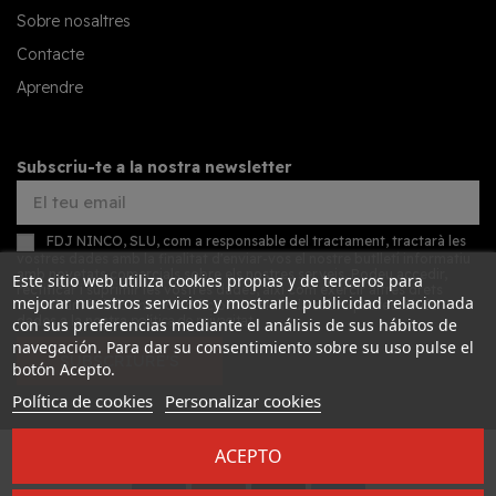
Sobre nosaltres
Contacte
Aprendre
Subscriu-te a la nostra newsletter
FDJ NINCO, SLU, com a responsable del tractament, tractarà les
vostres dades amb la finalitat d'enviar-vos el nostre butlletí informatiu
amb novetats comercials sobre els nostres serveis. Podeu accedir,
Este sitio web utiliza cookies propias y de terceros para
rectificar i suprimir les vostres dades, així com exercir altres drets
mejorar nuestros servicios y mostrarle publicidad relacionada
consultant la informació addicional detallada sobre protecció de
dades a la nostra
política de privacitat
con sus preferencias mediante el análisis de sus hábitos de
navegación. Para dar su consentimiento sobre su uso pulse el
SUBSCRIURE'S
botón Acepto.
Política de cookies
Personalizar cookies
ACEPTO
Desarrollado por
Addis