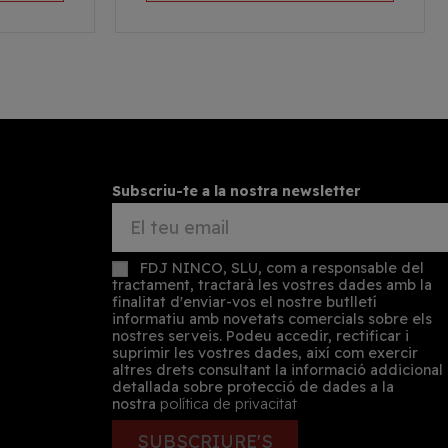
Subscriu-te a la nostra newsletter
FDJ NINCO, SLU, com a responsable del
tractament, tractarà les vostres dades amb la
finalitat d'enviar-vos el nostre butlletí
informatiu amb novetats comercials sobre els
nostres serveis. Podeu accedir, rectificar i
suprimir les vostres dades, així com exercir
altres drets consultant la informació addicional
detallada sobre protecció de dades a la
nostra
política de privacitat
SUBSCRIURE'S