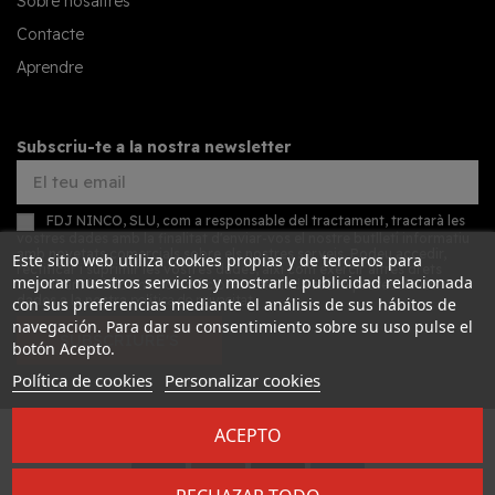
Sobre nosaltres
Contacte
Aprendre
Subscriu-te a la nostra newsletter
FDJ NINCO, SLU, com a responsable del tractament, tractarà les
vostres dades amb la finalitat d'enviar-vos el nostre butlletí informatiu
amb novetats comercials sobre els nostres serveis. Podeu accedir,
Este sitio web utiliza cookies propias y de terceros para
rectificar i suprimir les vostres dades, així com exercir altres drets
mejorar nuestros servicios y mostrarle publicidad relacionada
consultant la informació addicional detallada sobre protecció de
dades a la nostra
política de privacitat
con sus preferencias mediante el análisis de sus hábitos de
navegación. Para dar su consentimiento sobre su uso pulse el
SUBSCRIURE'S
botón Acepto.
Política de cookies
Personalizar cookies
ACEPTO
Desarrollado por
Addis