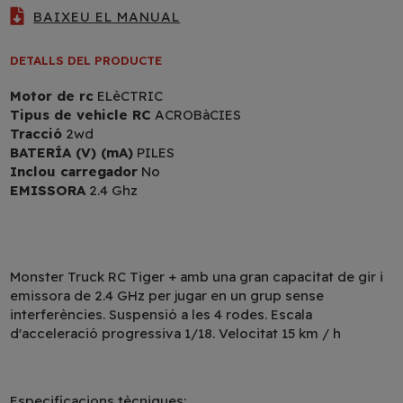
BAIXEU EL MANUAL
DETALLS DEL PRODUCTE
Motor de rc
ELèCTRIC
Tipus de vehicle RC
ACROBàCIES
Tracció
2wd
BATERÍA (V) (mA)
PILES
Inclou carregador
No
EMISSORA
2.4 Ghz
Monster Truck RC Tiger + amb una gran capacitat de gir i
emissora de 2.4 GHz per jugar en un grup sense
interferències. Suspensió a les 4 rodes. Escala
d'acceleració progressiva 1/18. Velocitat 15 km / h
Especificacions tècniques: