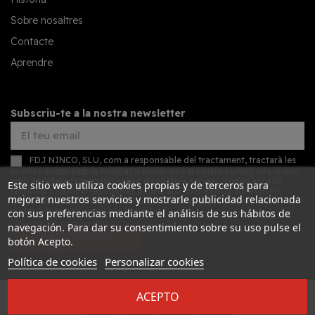
Sobre nosaltres
Contacte
Aprendre
Subscriu-te a la nostra newsletter
FDJ NINCO, SLU, com a responsable del tractament, tractarà les
vostres dades amb la finalitat d'enviar-vos el nostre butlletí informatiu
amb novetats comercials sobre els nostres serveis. Podeu accedir,
Este sitio web utiliza cookies propias y de terceros para
rectificar i suprimir les vostres dades, així com exercir altres drets
mejorar nuestros servicios y mostrarle publicidad relacionada
consultant la informació addicional detallada sobre protecció de
dades a la nostra
política de privacitat
con sus preferencias mediante el análisis de sus hábitos de
navegación. Para dar su consentimiento sobre su uso pulse el
SUBSCRIURE'S
botón Acepto.
Política de cookies
Personalizar cookies
ACEPTO
Desarrollado por
Addis