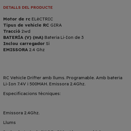
DETALLS DEL PRODUCTE
Motor de rc
ELèCTRIC
Tipus de vehicle RC
GIRA
Tracció
2wd
BATERÍA (V) (mA)
Bateria Li-Ion de 3
Inclou carregador
Sí
EMISSORA
2.4 Ghz
RC Vehicle Drifter amb llums. Programable. Amb bateria
Li-Ion 7.4V i 500MAH. Emissora 2.4Ghz.
Especificacions tècniques:
Emissora 2.4Ghz.
Llums