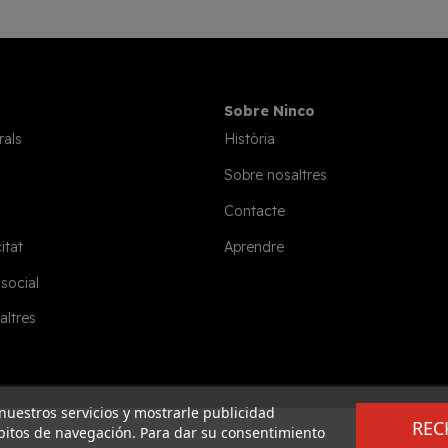
Sobre Ninco
rals
Història
Sobre nosaltres
Contacte
itat
Aprendre
 social
altres
 nuestros servicios y mostrarle publicidad
REC
ábitos de navegación. Para dar su consentimiento