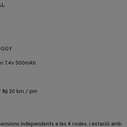
AL
UGGY
on 7.4v 500mAh
 h)
20 km / pm
pensions independents a les 4 rodes. i estació amb