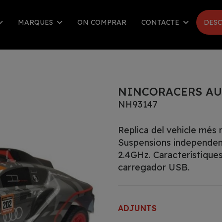
MARQUES
ON COMPRAR
CONTACTE
DESC
NINCORACERS AUD
NH93147
Replica del vehicle més 
Suspensions independent
2.4GHz. Característique
carregador USB.
ADJUNTS