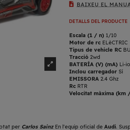
BAIXEU EL MANU
DETALLS DEL PRODUCTE
Escala (1 / n)
1/10
Motor de rc
ELèCTRIC
Tipus de vehicle RC
B
Tracció
2wd
BATERÍA (V) (mA)
Li-i
Inclou carregador
Sí
EMISSORA
2.4 Ghz
Rc
RTR
Velocitat màxima (km /
lotat per
Carlos Sainz
En l'equip oficial de
Audi
. Sus