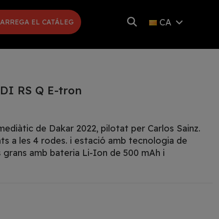
CA
ARREGA EL CATÁLEG
I RS Q E-tron
mediàtic de Dakar 2022, pilotat per Carlos Sainz.
s a les 4 rodes. i estació amb tecnologia de
s grans amb bateria Li-Ion de 500 mAh i