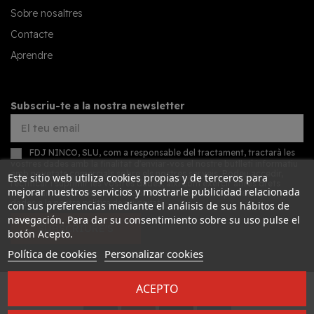
Sobre nosaltres
Contacte
Aprendre
Subscriu-te a la nostra newsletter
FDJ NINCO, SLU, com a responsable del tractament, tractarà les
vostres dades amb la finalitat d'enviar-vos el nostre butlletí informatiu
amb novetats comercials sobre els nostres serveis. Podeu accedir,
Este sitio web utiliza cookies propias y de terceros para
rectificar i suprimir les vostres dades, així com exercir altres drets
mejorar nuestros servicios y mostrarle publicidad relacionada
consultant la informació addicional detallada sobre protecció de
dades a la nostra
política de privacitat
con sus preferencias mediante el análisis de sus hábitos de
navegación. Para dar su consentimiento sobre su uso pulse el
SUBSCRIURE'S
botón Acepto.
Política de cookies
Personalizar cookies
ACEPTO
Desarrollado por
Addis