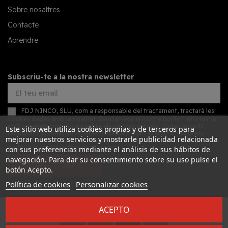
Sobre nosaltres
Contacte
Aprendre
Subscriu-te a la nostra newsletter
FDJ NINCO, SLU, com a responsable del tractament, tractarà les
vostres dades amb la finalitat d'enviar-vos el nostre butlletí informatiu
amb novetats comercials sobre els nostres serveis. Podeu accedir,
Este sitio web utiliza cookies propias y de terceros para
rectificar i suprimir les vostres dades, així com exercir altres drets
mejorar nuestros servicios y mostrarle publicidad relacionada
consultant la informació addicional detallada sobre protecció de
dades a la nostra
política de privacitat
con sus preferencias mediante el análisis de sus hábitos de
navegación. Para dar su consentimiento sobre su uso pulse el
SUBSCRIURE'S
botón Acepto.
Política de cookies
Personalizar cookies
ACEPTO
Desarrollado por
Addis