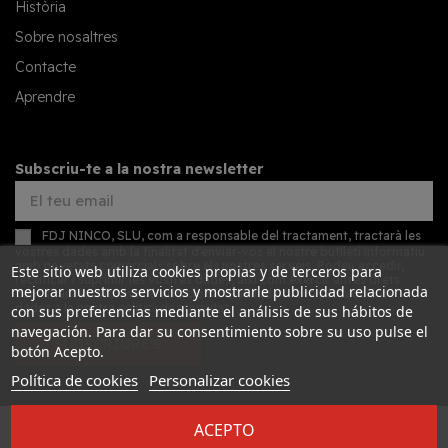
Història
Sobre nosaltres
Contacte
Aprendre
Subscriu-te a la nostra newsletter
FDJ NINCO, SLU, com a responsable del tractament, tractarà les
vostres dades amb la finalitat d'enviar-vos el nostre butlletí informatiu
amb novetats comercials sobre els nostres serveis. Podeu accedir,
Este sitio web utiliza cookies propias y de terceros para
rectificar i suprimir les vostres dades, així com exercir altres drets
mejorar nuestros servicios y mostrarle publicidad relacionada
consultant la informació addicional detallada sobre protecció de
dades a la nostra
política de privacitat
con sus preferencias mediante el análisis de sus hábitos de
navegación. Para dar su consentimiento sobre su uso pulse el
SUBSCRIURE'S
botón Acepto.
Política de cookies
Personalizar cookies
ACEPTO
Desarrollado por
Addis