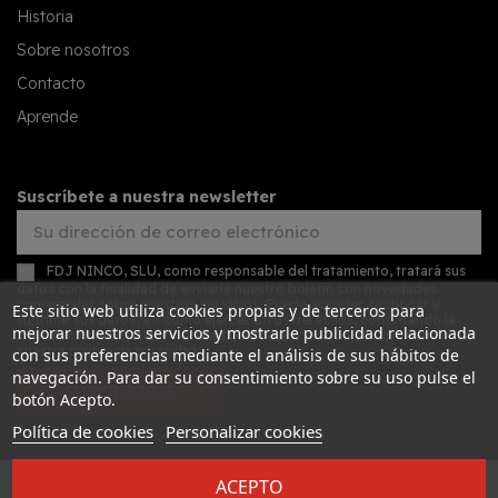
Historia
Sobre nosotros
Contacto
Aprende
Suscríbete a nuestra newsletter
FDJ NINCO, SLU, como responsable del tratamiento, tratará sus
datos con la finalidad de enviarle nuestro boletín con novedades
comerciales sobre nuestros servicios. Puede acceder, rectificar y
Este sitio web utiliza cookies propias y de terceros para
suprimir sus datos, así como ejercer otros derechos, consultando la
mejorar nuestros servicios y mostrarle publicidad relacionada
información adicional y detallada sobre protección de datos en
nuestra
política de privacidad
con sus preferencias mediante el análisis de sus hábitos de
navegación. Para dar su consentimiento sobre su uso pulse el
SUSCRIBIRSE
botón Acepto.
Política de cookies
Personalizar cookies
ACEPTO