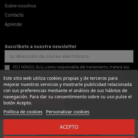
Sobre nosotros
Contacto
Aprende
Suscríbete a nuestra newsletter
FDJ NINCO, SLU, como responsable del tratamiento, tratará sus
datos con la finalidad de enviarle nuestro boletín con novedades
comerciales sobre nuestros servicios. Puede acceder, rectificar y
Este sitio web utiliza cookies propias y de terceros para
suprimir sus datos, así como ejercer otros derechos, consultando la
mejorar nuestros servicios y mostrarle publicidad relacionada
información adicional y detallada sobre protección de datos en
nuestra
política de privacidad
con sus preferencias mediante el análisis de sus hábitos de
navegación. Para dar su consentimiento sobre su uso pulse el
SUSCRIBIRSE
botón Acepto.
Política de cookies
Personalizar cookies
ACEPTO
Desarrollado por
Addis