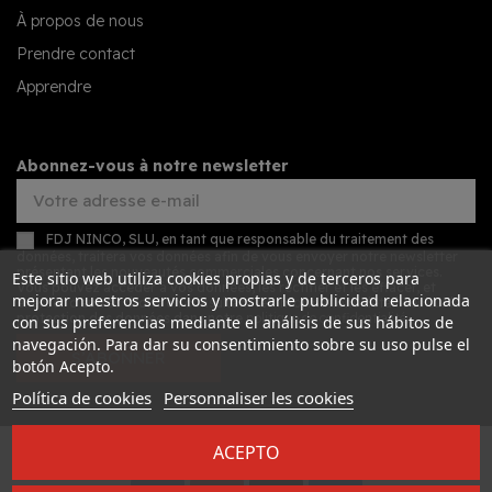
À propos de nous
Prendre contact
Apprendre
Abonnez-vous à notre newsletter
FDJ NINCO, SLU, en tant que responsable du traitement des
données, traitera vos données afin de vous envoyer notre newsletter
présentant les nouveautés commerciales concernant nos services.
Este sitio web utiliza cookies propias y de terceros para
Vous pouvez accéder à vos données, les rectifier et les effacer, et
mejorar nuestros servicios y mostrarle publicidad relacionada
exercer d'autres droits en consultant les informations détaillées sur la
protection des données dans notre
politique de confidentialité
.
con sus preferencias mediante el análisis de sus hábitos de
navegación. Para dar su consentimiento sobre su uso pulse el
S’ABONNER
botón Acepto.
Política de cookies
Personnaliser les cookies
ACEPTO
Desarrollado por
Addis