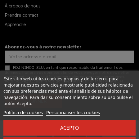
À propos de nous
Prendre contact
Apprendre
Abonnez-vous à notre newsletter
FDJ NINCO, SLU, en tant que responsable du traitement des
données, traitera vos données afin de vous envoyer notre newsletter
présentant les nouveautés commerciales concernant nos services.
Este sitio web utiliza cookies propias y de terceros para
Vous pouvez accéder à vos données, les rectifier et les effacer, et
mejorar nuestros servicios y mostrarle publicidad relacionada
exercer d'autres droits en consultant les informations détaillées sur la
protection des données dans notre
politique de confidentialité
.
con sus preferencias mediante el análisis de sus hábitos de
navegación. Para dar su consentimiento sobre su uso pulse el
S’ABONNER
botón Acepto.
Política de cookies
Personnaliser les cookies
ACEPTO
Desarrollado por
Addis