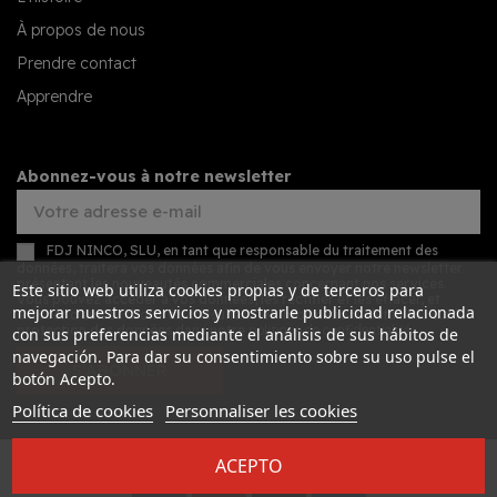
À propos de nous
Prendre contact
Apprendre
Abonnez-vous à notre newsletter
FDJ NINCO, SLU, en tant que responsable du traitement des
données, traitera vos données afin de vous envoyer notre newsletter
présentant les nouveautés commerciales concernant nos services.
Este sitio web utiliza cookies propias y de terceros para
Vous pouvez accéder à vos données, les rectifier et les effacer, et
mejorar nuestros servicios y mostrarle publicidad relacionada
exercer d'autres droits en consultant les informations détaillées sur la
protection des données dans notre
politique de confidentialité
.
con sus preferencias mediante el análisis de sus hábitos de
navegación. Para dar su consentimiento sobre su uso pulse el
S’ABONNER
botón Acepto.
Política de cookies
Personnaliser les cookies
ACEPTO
Desarrollado por
Addis