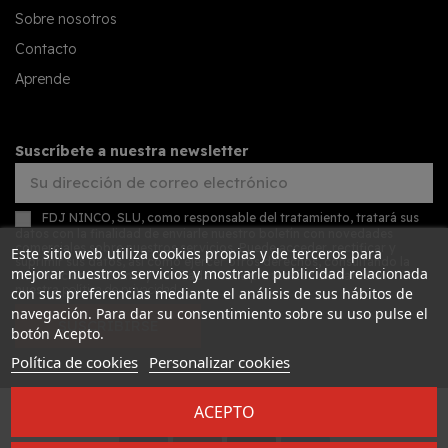
Sobre nosotros
Contacto
Aprende
Suscríbete a nuestra newsletter
FDJ NINCO, SLU, como responsable del tratamiento, tratará sus
datos con la finalidad de enviarle nuestro boletín con novedades
comerciales sobre nuestros servicios. Puede acceder, rectificar y
Este sitio web utiliza cookies propias y de terceros para
suprimir sus datos, así como ejercer otros derechos, consultando la
mejorar nuestros servicios y mostrarle publicidad relacionada
información adicional y detallada sobre protección de datos en
nuestra
política de privacidad
con sus preferencias mediante el análisis de sus hábitos de
navegación. Para dar su consentimiento sobre su uso pulse el
SUSCRIBIRSE
botón Acepto.
Política de cookies
Personalizar cookies
ACEPTO
Desarrollado por
Addis