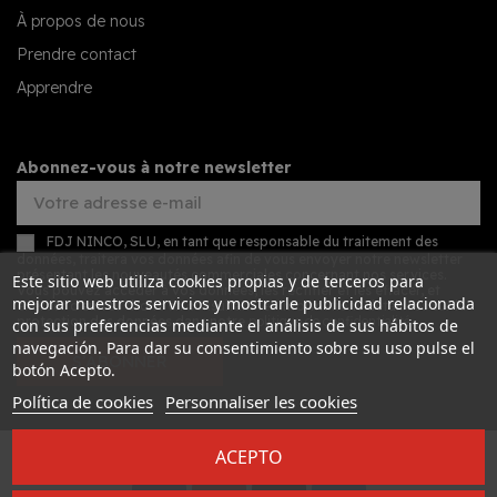
À propos de nous
Prendre contact
Apprendre
Abonnez-vous à notre newsletter
FDJ NINCO, SLU, en tant que responsable du traitement des
données, traitera vos données afin de vous envoyer notre newsletter
présentant les nouveautés commerciales concernant nos services.
Este sitio web utiliza cookies propias y de terceros para
Vous pouvez accéder à vos données, les rectifier et les effacer, et
mejorar nuestros servicios y mostrarle publicidad relacionada
exercer d'autres droits en consultant les informations détaillées sur la
protection des données dans notre
politique de confidentialité
.
con sus preferencias mediante el análisis de sus hábitos de
navegación. Para dar su consentimiento sobre su uso pulse el
S’ABONNER
botón Acepto.
Política de cookies
Personnaliser les cookies
ACEPTO
Desarrollado por
Addis