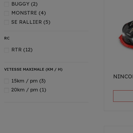
BUGGY
(2)
MONSTRE
(4)
SE RALLIER
(5)
SUR CHENILLES
(1)
RC
TOURING
(2)
Véhicule électrique
(1)
RTR
(12)
VITESSE MAXIMALE (KM / H)
NINCO
15km / pm
(3)
20km / pm
(1)