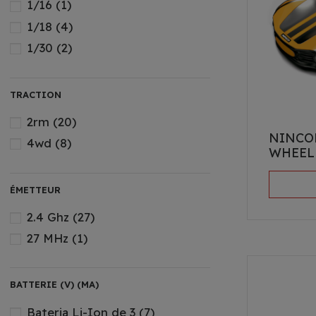
1/16
(1)
1/18
(4)
1/30
(2)
TRACTION
2rm
(20)
NINCO
4wd
(8)
WHEEL
ÉMETTEUR
2.4 Ghz
(27)
27 MHz
(1)
BATTERIE (V) (MA)
Bateria Li-Ion de 3
(7)