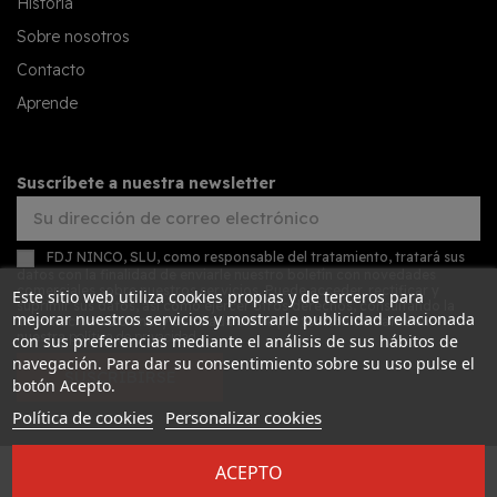
Historia
Sobre nosotros
Contacto
Aprende
Suscríbete a nuestra newsletter
FDJ NINCO, SLU, como responsable del tratamiento, tratará sus
datos con la finalidad de enviarle nuestro boletín con novedades
comerciales sobre nuestros servicios. Puede acceder, rectificar y
Este sitio web utiliza cookies propias y de terceros para
suprimir sus datos, así como ejercer otros derechos, consultando la
mejorar nuestros servicios y mostrarle publicidad relacionada
información adicional y detallada sobre protección de datos en
nuestra
política de privacidad
con sus preferencias mediante el análisis de sus hábitos de
navegación. Para dar su consentimiento sobre su uso pulse el
SUSCRIBIRSE
botón Acepto.
Política de cookies
Personalizar cookies
ACEPTO
Desarrollado por
Addis