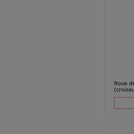
Roue de
(croise