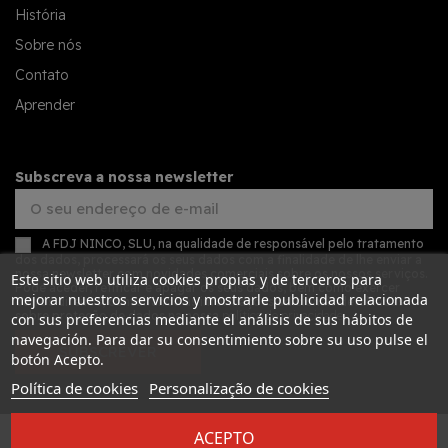
História
Sobre nós
Contato
Aprender
Subscreva a nossa newsletter
A FDJ NINCO, SLU, na qualidade de responsável pelo tratamento
dos dados, processará os seus dados com a finalidade de lhe enviar a
nossa newsletter com novidades comerciais sobre os nossos serviços.
Este sitio web utiliza cookies propias y de terceros para
Pode aceder, retificar e apagar os seus dados, bem como exercer
mejorar nuestros servicios y mostrarle publicidad relacionada
outros direitos, consultando as informações adicionais detalhadas
sobre proteção de dados na nossa
política de privacidade
con sus preferencias mediante el análisis de sus hábitos de
navegación. Para dar su consentimiento sobre su uso pulse el
SUBSCREVER
botón Acepto.
Política de cookies
Personalização de cookies
ACEPTO