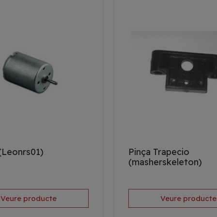
(Leonrs01)
Pinça Trapecio
(masherskeleton)
Veure producte
Veure producte