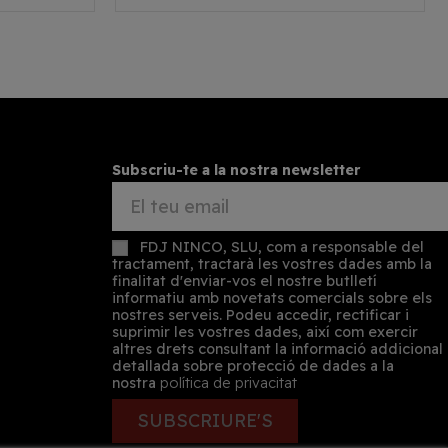
Subscriu-te a la nostra newsletter
FDJ NINCO, SLU, com a responsable del
tractament, tractarà les vostres dades amb la
finalitat d'enviar-vos el nostre butlletí
informatiu amb novetats comercials sobre els
nostres serveis. Podeu accedir, rectificar i
suprimir les vostres dades, així com exercir
altres drets consultant la informació addicional
detallada sobre protecció de dades a la
nostra
política de privacitat
SUBSCRIURE'S