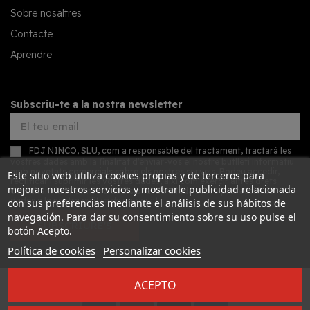
Sobre nosaltres
Contacte
Aprendre
Subscriu-te a la nostra newsletter
FDJ NINCO, SLU, com a responsable del tractament, tractarà les
vostres dades amb la finalitat d'enviar-vos el nostre butlletí informatiu
amb novetats comercials sobre els nostres serveis. Podeu accedir,
Este sitio web utiliza cookies propias y de terceros para
rectificar i suprimir les vostres dades, així com exercir altres drets
mejorar nuestros servicios y mostrarle publicidad relacionada
consultant la informació addicional detallada sobre protecció de
dades a la nostra
política de privacitat
con sus preferencias mediante el análisis de sus hábitos de
navegación. Para dar su consentimiento sobre su uso pulse el
SUBSCRIURE'S
botón Acepto.
Política de cookies
Personalizar cookies
ACEPTO
Desarrollado por
Addis