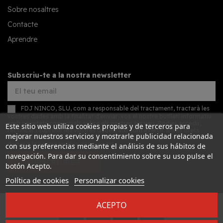
Sobre nosaltres
Contacte
Aprendre
Subscriu-te a la nostra newsletter
FDJ NINCO, SLU, com a responsable del tractament, tractarà les
vostres dades amb la finalitat d'enviar-vos el nostre butlletí informatiu
amb novetats comercials sobre els nostres serveis. Podeu accedir,
Este sitio web utiliza cookies propias y de terceros para
rectificar i suprimir les vostres dades, així com exercir altres drets
mejorar nuestros servicios y mostrarle publicidad relacionada
consultant la informació addicional detallada sobre protecció de
dades a la nostra
política de privacitat
con sus preferencias mediante el análisis de sus hábitos de
navegación. Para dar su consentimiento sobre su uso pulse el
SUBSCRIURE'S
botón Acepto.
Política de cookies
Personalizar cookies
ACEPTO
Desarrollado por
Addis