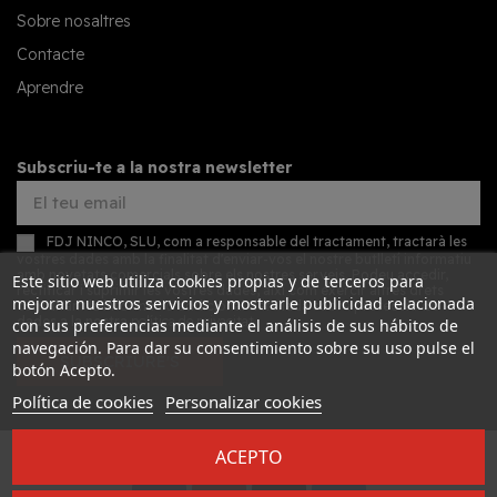
Sobre nosaltres
Contacte
Aprendre
Subscriu-te a la nostra newsletter
FDJ NINCO, SLU, com a responsable del tractament, tractarà les
vostres dades amb la finalitat d'enviar-vos el nostre butlletí informatiu
amb novetats comercials sobre els nostres serveis. Podeu accedir,
Este sitio web utiliza cookies propias y de terceros para
rectificar i suprimir les vostres dades, així com exercir altres drets
mejorar nuestros servicios y mostrarle publicidad relacionada
consultant la informació addicional detallada sobre protecció de
dades a la nostra
política de privacitat
con sus preferencias mediante el análisis de sus hábitos de
navegación. Para dar su consentimiento sobre su uso pulse el
SUBSCRIURE'S
botón Acepto.
Política de cookies
Personalizar cookies
ACEPTO
Desarrollado por
Addis