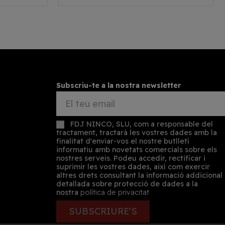
Subscriu-te a la nostra newsletter
FDJ NINCO, SLU, com a responsable del
tractament, tractarà les vostres dades amb la
finalitat d'enviar-vos el nostre butlletí
informatiu amb novetats comercials sobre els
nostres serveis. Podeu accedir, rectificar i
suprimir les vostres dades, així com exercir
altres drets consultant la informació addicional
detallada sobre protecció de dades a la
nostra
política de privacitat
SUBSCRIURE'S