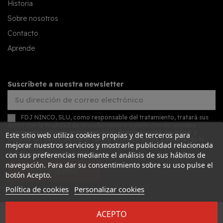
Historia
Sobre nosotros
Contacto
Aprende
Suscríbete a nuestra newsletter
FDJ NINCO, SLU, como responsable del tratamiento, tratará sus
datos con la finalidad de enviarle nuestro boletín con novedades
comerciales sobre nuestros servicios. Puede acceder, rectificar y
Este sitio web utiliza cookies propias y de terceros para
suprimir sus datos, así como ejercer otros derechos, consultando la
mejorar nuestros servicios y mostrarle publicidad relacionada
información adicional y detallada sobre protección de datos en
nuestra
política de privacidad
con sus preferencias mediante el análisis de sus hábitos de
navegación. Para dar su consentimiento sobre su uso pulse el
SUSCRIBIRSE
botón Acepto.
Política de cookies
Personalizar cookies
ACEPTO
Desarrollado por
Addis