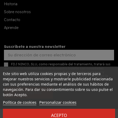
Historia
Sobre nosotros
Contacto
Aprende
Suscríbete a nuestra newsletter
FDJ NINCO, SLU, como responsable del tratamiento, tratará sus
datos con la finalidad de enviarle nuestro boletín con novedades
comerciales sobre nuestros servicios. Puede acceder, rectificar y
Este sitio web utiliza cookies propias y de terceros para
suprimir sus datos, así como ejercer otros derechos, consultando la
mejorar nuestros servicios y mostrarle publicidad relacionada
información adicional y detallada sobre protección de datos en
nuestra
política de privacidad
con sus preferencias mediante el análisis de sus hábitos de
navegación. Para dar su consentimiento sobre su uso pulse el
SUSCRIBIRSE
botón Acepto.
Política de cookies
Personalizar cookies
ACEPTO