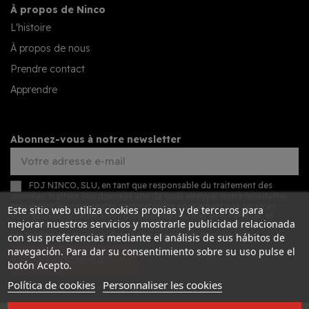
À propos de Ninco
L'histoire
À propos de nous
Prendre contact
Apprendre
Abonnez-vous à notre newsletter
FDJ NINCO, SLU, en tant que responsable du traitement des
données, traitera vos données afin de vous envoyer notre newsletter
présentant les nouveautés commerciales concernant nos services.
Este sitio web utiliza cookies propias y de terceros para
Vous pouvez accéder à vos données, les rectifier et les effacer, et
mejorar nuestros servicios y mostrarle publicidad relacionada
exercer d'autres droits en consultant les informations détaillées sur la
protection des données dans notre
politique de confidentialité
.
con sus preferencias mediante el análisis de sus hábitos de
navegación. Para dar su consentimiento sobre su uso pulse el
S’ABONNER
botón Acepto.
Política de cookies
Personnaliser les cookies