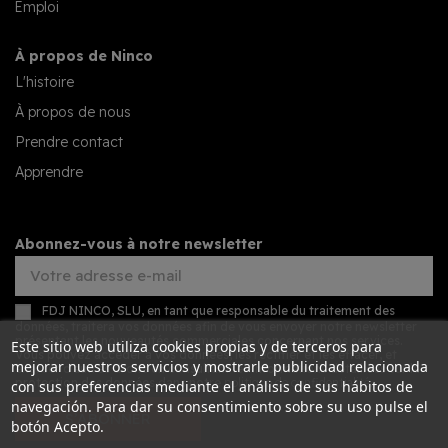
Emploi
À propos de Ninco
L'histoire
À propos de nous
Prendre contact
Apprendre
Abonnez-vous à notre newsletter
FDJ NINCO, SLU, en tant que responsable du traitement des
données, traitera vos données afin de vous envoyer notre newsletter
présentant les nouveautés commerciales concernant nos services.
Este sitio web utiliza cookies propias y de terceros para
Vous pouvez accéder à vos données, les rectifier et les effacer, et
mejorar nuestros servicios y mostrarle publicidad relacionada
exercer d'autres droits en consultant les informations détaillées sur la
protection des données dans notre
politique de confidentialité
.
con sus preferencias mediante el análisis de sus hábitos de
navegación. Para dar su consentimiento sobre su uso pulse el
S’ABONNER
botón Acepto.