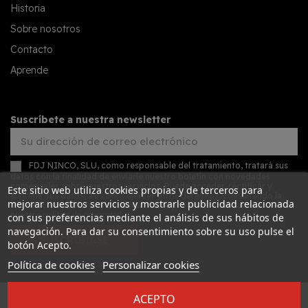
Historia
Sobre nosotros
Contacto
Aprende
Suscríbete a nuestra newsletter
FDJ NINCO, SLU, como responsable del tratamiento, tratará sus
datos con la finalidad de enviarle nuestro boletín con novedades
comerciales sobre nuestros servicios. Puede acceder, rectificar y
Este sitio web utiliza cookies propias y de terceros para
suprimir sus datos, así como ejercer otros derechos, consultando la
mejorar nuestros servicios y mostrarle publicidad relacionada
información adicional y detallada sobre protección de datos en
nuestra
política de privacidad
con sus preferencias mediante el análisis de sus hábitos de
navegación. Para dar su consentimiento sobre su uso pulse el
SUSCRIBIRSE
botón Acepto.
Política de cookies
Personalizar cookies
ACEPTO
Desarrollado por
Addis