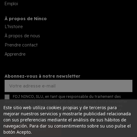
Emploi
À propos de Ninco
L'histoire
À propos de nous
Prendre contact
Apprendre
Abonnez-vous à notre newsletter
FDJ NINCO, SLU, en tant que responsable du traitement des
données, traitera vos données afin de vous envoyer notre newsletter
présentant les nouveautés commerciales concernant nos services.
Este sitio web utiliza cookies propias y de terceros para
Vous pouvez accéder à vos données, les rectifier et les effacer, et
mejorar nuestros servicios y mostrarle publicidad relacionada
exercer d'autres droits en consultant les informations détaillées sur la
protection des données dans notre
politique de confidentialité
.
con sus preferencias mediante el análisis de sus hábitos de
navegación. Para dar su consentimiento sobre su uso pulse el
S’ABONNER
botón Acepto.