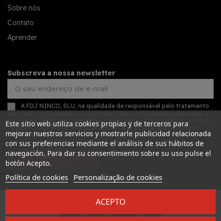
Sobre nós
Contato
Aprender
Subscreva a nossa newsletter
A FDJ NINCO, SLU, na qualidade de responsável pelo tratamento
dos dados, processará os seus dados com a finalidade de lhe enviar a
nossa newsletter com novidades comerciais sobre os nossos serviços.
Este sitio web utiliza cookies propias y de terceros para
Pode aceder, retificar e apagar os seus dados, bem como exercer
mejorar nuestros servicios y mostrarle publicidad relacionada
outros direitos, consultando as informações adicionais detalhadas
sobre proteção de dados na nossa
política de privacidade
con sus preferencias mediante el análisis de sus hábitos de
navegación. Para dar su consentimiento sobre su uso pulse el
SUBSCREVER
botón Acepto.
Política de cookies
Personalização de cookies
ACEPTO
Desarrollado por
Addis