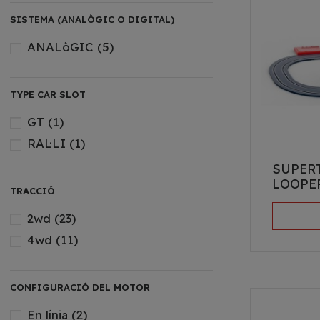
SISTEMA (ANALÒGIC O DIGITAL)
ANALòGIC
(5)
TYPE CAR SLOT
GT
(1)
RAL·LI
(1)
SUPER
LOOPE
TRACCIÓ
2wd
(23)
4wd
(11)
CONFIGURACIÓ DEL MOTOR
En línia
(2)