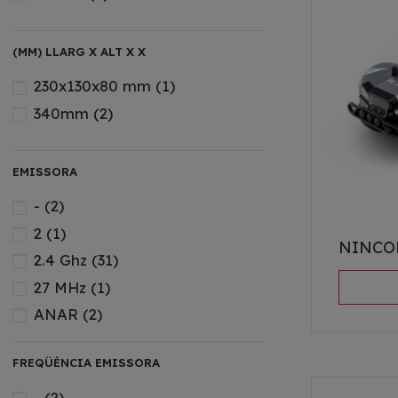
(MM) LLARG X ALT X X
230x130x80 mm
(1)
340mm
(2)
EMISSORA
-
(2)
2
(1)
NINCO
2.4 Ghz
(31)
27 MHz
(1)
ANAR
(2)
FREQÜÈNCIA EMISSORA
-
(2)