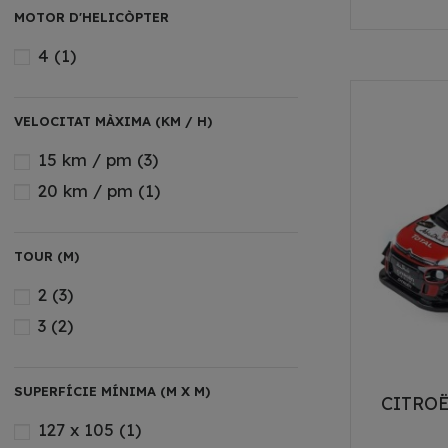
MOTOR D'HELICÒPTER
4
(1)
VELOCITAT MÀXIMA (KM / H)
15 km / pm
(3)
20 km / pm
(1)
TOUR (M)
2
(3)
3
(2)
SUPERFÍCIE MÍNIMA (M X M)
CITROË
127 x 105
(1)