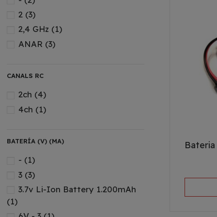
2
(3)
2,4 GHz
(1)
ANAR
(3)
CANALS RC
2ch
(4)
4ch
(1)
BATERÍA (V) (MA)
Bateria
-
(1)
3
(3)
3.7v Li-Ion Battery 1.200mAh
(1)
6V - 3
(1)