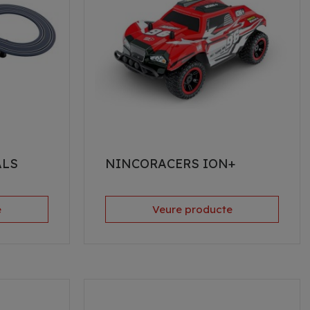
ALS
NINCORACERS ION+
e
Veure producte