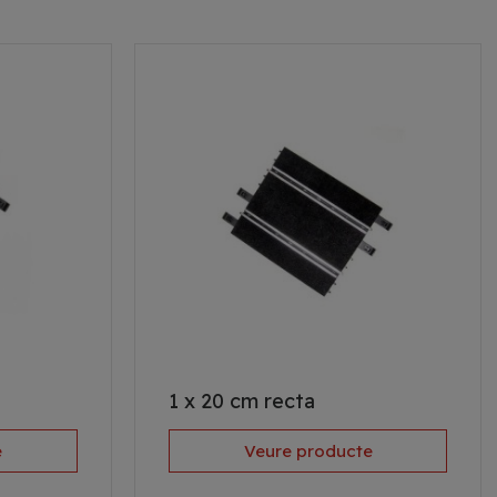
1 x 20 cm recta
e
Veure producte