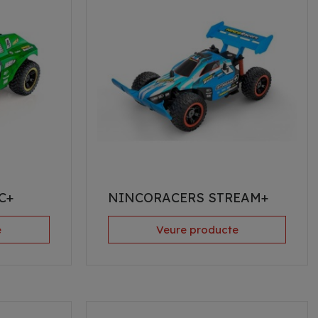
C+
NINCORACERS STREAM+
e
Veure producte