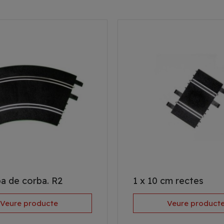
ba de corba. R2
1 x 10 cm rectes
Veure producte
Veure product