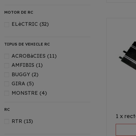
MOTOR DE RC
ELèCTRIC
(32)
TIPUS DE VEHICLE RC
ACROBàCIES
(11)
AMFIBIS
(1)
BUGGY
(2)
GIRA
(5)
MONSTRE
(4)
RAL·LI
(5)
RC
RASTREJADOR
(1)
1 x rec
Vehicle elèctric
(1)
RTR
(13)